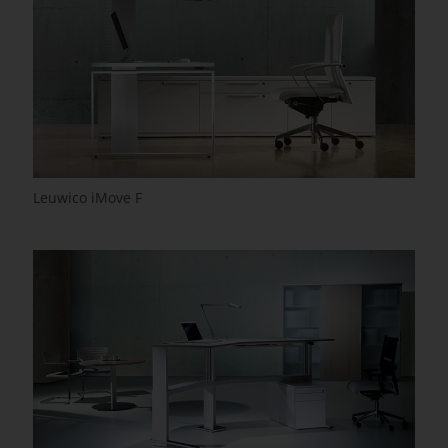
Leuwico iMove F