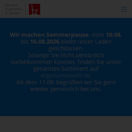
Wir machen Sommerpause
: Vom
10.08.
bis
16.08.2026
bleibt unser Laden
geschlossen.
Solange Sie nicht persönlich
vorbeikommen können, finden Sie unser
gesamtes Sortiment auf
ergonomiewelt.de
.
Ab dem 17.08. begrüßen wir Sie gern
wieder persönlich bei uns.