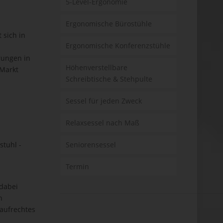
5-Level-Ergonomie
Ergonomische Bürostühle
 sich in
Ergonomische Konferenzstühle
rungen in
Höhenverstellbare
 Markt
Schreibtische & Stehpulte
Sessel für jeden Zweck
Relaxsessel nach Maß
stuhl -
Seniorensessel
n
Termin
dabei
n
 aufrechtes