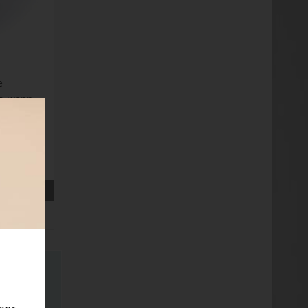
e
g, wenn
 geht.
lung
e-Shop
rhaltung