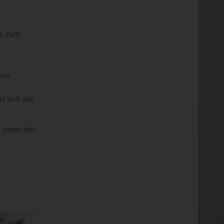
n, zum
ern,
t sich der
r unter den