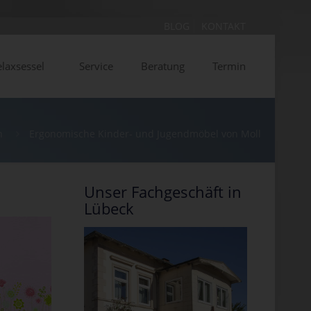
BLOG
KONTAKT
laxsessel
Service
Beratung
Termin
n
Ergonomische Kinder- und Jugendmöbel von Moll
Unser Fachgeschäft in
Lübeck