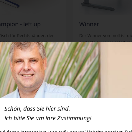
mpion - left up
Winner
Tisch für Rechtshänder: der
Der Winner von moll ist di
 Champion left up ist ein
perfekte Grundausstattun
nverstellbarer Kinder- und
es um Kinderschreibtische
ndschreibtisch, der auf die
Standardmäßig mit der
k- und Greifrichtung von
stufenlosen Höhenverstel
tshändern ...
ausgestattet ...
on - left up in unserem Online-Shop
Winner in unserem Onlin
Schön, dass Sie hier sind.
bel von Moll?
Ich bitte Sie um Ihre Zustimmung!
izientes Arbeiten im Büro mit einer gesundheitsförderlichen Körpe