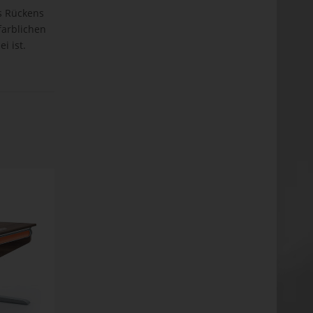
es Rückens
farblichen
i ist.