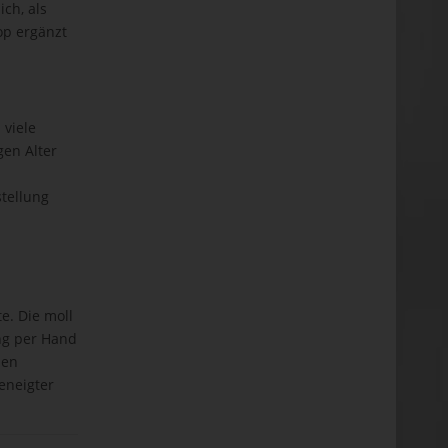
ch, als
op ergänzt
 viele
gen Alter
tellung
e. Die moll
ung per Hand
hen
eneigter