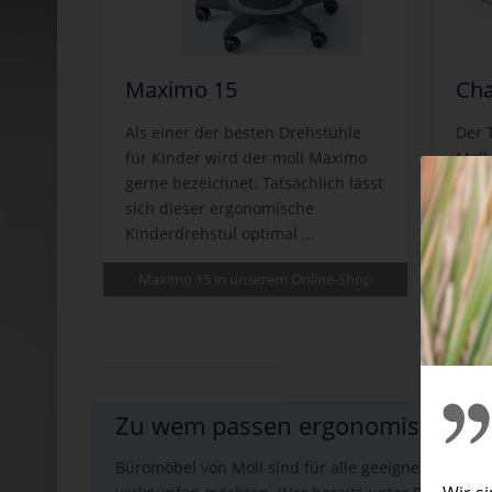
Maximo 15
Cha
Als einer der besten Drehstühle
Der 
für Kinder wird der moll Maximo
Moll
gerne bezeichnet. Tatsächlich lässt
höhe
sich dieser ergonomische
Juge
Kinderdrehstul optimal ...
Blic
Rech
Maximo 15 in unserem Online-Shop
Champi
Zu wem passen ergonomische Mö
Büromöbel von Moll sind für alle geeignet, die eff