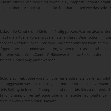
chreibtische von moll sind sowohl als „Compact“ Variante erhältli
tte kann aber auch nachträglich durch Anbauplatten wie das Side T
f, dass die Schuhe und Kleider ständig passen. Warum also achten
ch auf die aktuelle Körpergröße einstellen lässt. Denn schon im jun
nbeschwerden führen. Der moll Kinderschreibtisch kann helfen
rfügen über eine Höhenverstellung. Neben der „Classic“ Höhenvers
über eine stufenlose „Comfort“ Höhenverstellung. So kann der
röße des Kindes angepasst werden.
Schülerschreibtische von moll über eine schrägstellbare Tischplatt
schräggestellt werden. Dies beginnt mit der stufenlosen Verstell
tels Seilzug beim moll Champion und reicht bis hin zu der einfac
 moll Champion verfügt sogar über eine geteilte Tischplatte. Bei g
terfallen von Heften oder Büchern.