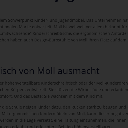
it dem Schwerpunkt Kinder- und Jugendmöbel. Das Unternehmen hat
tionalen Marke entwickelt. Moll ist weltweit vor allem bekannt für
 „mitwachsende“ Kinderschreibtische, die ergonomischen Anforde
hen haben auch Design-Bürostühle von Moll ihren Platz auf dem
isch von Moll ausmacht
er höhenverstellbare Kinderschreibtisch oder der Moll-Kinderdreh
chen Körpers entwickelt. Sie stützen die Wirbelsäule und erlaube
omfort. Und das Beste: Sie wachsen mit dem Kind mit.
die Schule neigen Kinder dazu, den Rücken stark zu beugen und 
 Mit ergonomischen Kindermöbeln von Moll, kann dieser negative
erden in die Lage versetzt, eine Haltung einzunehmen, die ihnen
ungen erlaubt und erleichtert. Bei den höhenverstellbaren